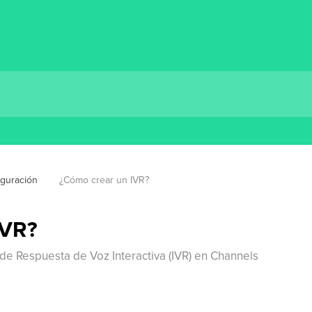
iguración
¿Cómo crear un IVR?
IVR?
de Respuesta de Voz Interactiva (IVR) en Channels