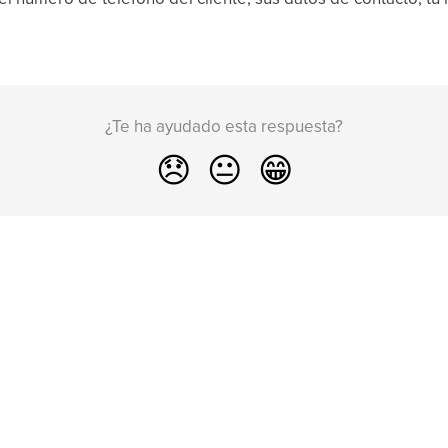
¿Te ha ayudado esta respuesta?
😞
😐
😁